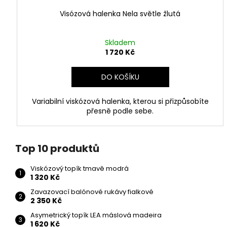
Visózová halenka Nela světle žlutá
Skladem
1 720 Kč
DO KOŠÍKU
Variabilní viskózová halenka, kterou si přizpůsobíte
přesně podle sebe.
Top 10 produktů
Viskózový topík tmavě modrá
1 320 Kč
Zavazovací balónové rukávy fialkové
2 350 Kč
Asymetrický topík LEA máslová madeira
1 620 Kč