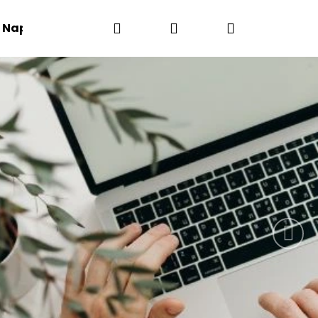
Hledat
Přihlášení
Nákupní
Napište nám
Kontakty
Následují
košík
Následující
OPÍK LEA MÁSLOVÁ