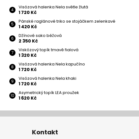
Visózová halenka Nela světle žlutá
1 720 Kč
Pánské raglánové triko se stojáčkem zelenkavé
1 420 Kč
Džínové sako béžová
2 350 Kč
Viskózový topík tmavě fialová
1 320 Kč
Visózová halenka Nela kapučíno
1 720 Kč
Visózová halenka Nela khaki
1 720 Kč
Asymetrický topík LEA proužek
1 620 Kč
Z
á
Kontakt
p