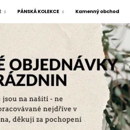
E
PÁNSKÁ KOLEKCE
Kamenný obchod
Co potřebujete najít?
HLEDAT
Doporučujeme
ZAVAZOVACÍ BALÓNOVÉ RUKÁVY
ASYMETRICKÝ T
FIALKOVÉ
MADEIRA
2 350 Kč
1 620 Kč