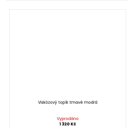
Viskózový topík tmavě modrá
Vyprodáno
1 320 Kč