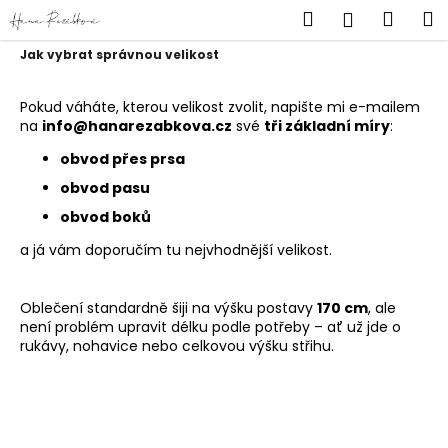
K
Přejít
Hledat
Náku
M
Přihlášen
na
o
obsah
Zpět
Zpět
košík
Jak vybrat správnou velikost
š
í
C
Pokud váháte, kterou velikost zvolit, napište mi e-mailem
k
na
info@hanarezabkova.cz
své
tři základní míry
:
o
p
obvod přes prsa
o
obvod pasu
t
obvod boků
ř
a já vám doporučím tu nejvhodnější velikost.
e
b
Oblečení standardně šiji na výšku postavy
170 cm
, ale
u
není problém upravit délku podle potřeby – ať už jde o
j
rukávy, nohavice nebo celkovou výšku střihu.
e
t
e
n