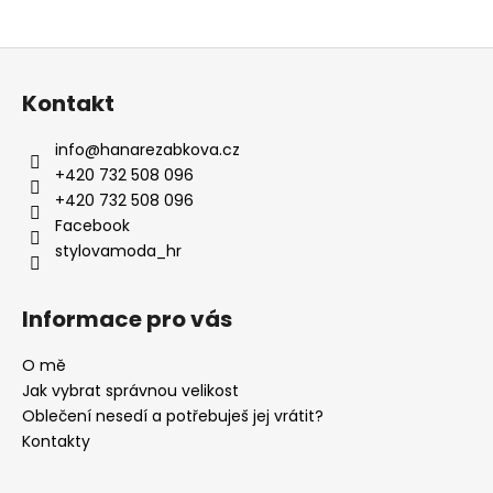
a
j
Z
í
á
Kontakt
t
p
?
a
info
@
hanarezabkova.cz
t
+420 732 508 096
í
+420 732 508 096
Facebook
stylovamoda_hr
HLEDAT
Informace pro vás
D
O mě
o
Jak vybrat správnou velikost
p
Oblečení nesedí a potřebuješ jej vrátit?
o
Kontakty
r
u