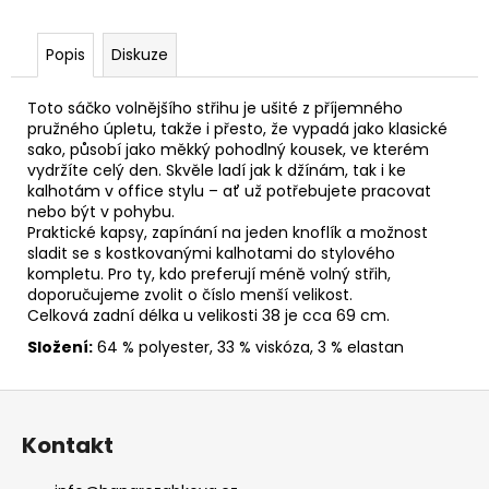
č
u
j
Popis
Diskuze
e
m
Toto
sáčko
volnějšího
střihu
je
ušité
z
příjemného
e
pružného
úpletu,
takže
i
přesto,
že
vypadá
jako
klasické
sako,
působí
jako
měkký
pohodlný
kousek,
ve
kterém
ZAVAZOVACÍ
vydržíte
celý
den.
Skvěle
ladí
jak
k
džínám,
tak
i
ke
BALÓNOVÉ
kalhotám
v
office
stylu –
ať
už
potřebujete
pracovat
RUKÁVY
nebo
být
v
pohybu.
FIALKOVÉ
Praktické
kapsy,
zapínání
na
jeden
knoflík
a
možnost
2
sladit
se
s
kostkovanými
kalhotami
do
stylového
350
kompletu.
Pro
ty,
kdo
preferují
méně
volný
střih,
Kč
doporučujeme
zvolit
o
číslo
menší
velikost.
Celková
zadní
délka
u
velikosti 38
je
cca 69
cm.
Složení:
64 %
polyester, 33 %
viskóza, 3 %
elastan
Z
á
Kontakt
p
a