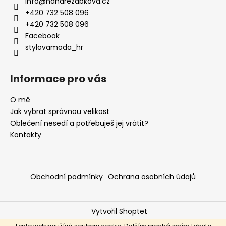
info
@
hanarezabkova.cz
t
+420 732 508 096
í
+420 732 508 096
Facebook
stylovamoda_hr
Informace pro vás
O mě
Jak vybrat správnou velikost
Oblečení nesedí a potřebuješ jej vrátit?
Kontakty
Obchodní podmínky
Ochrana osobních údajů
Vytvořil Shoptet