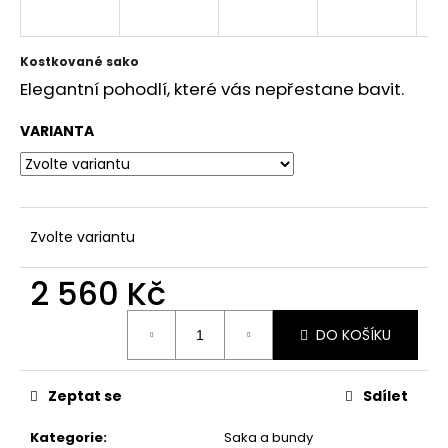
a
j
Kostkované sako
í
Elegantní
pohodlí,
které
vás
nepřestane
bavit.
t
?
VARIANTA
HLEDAT
Zvolte variantu
2 560 Kč
D
Měrná
DO KOŠÍKU
cena:
o
p
o
Zeptat se
Sdílet
r
u
Kategorie
:
Saka a bundy