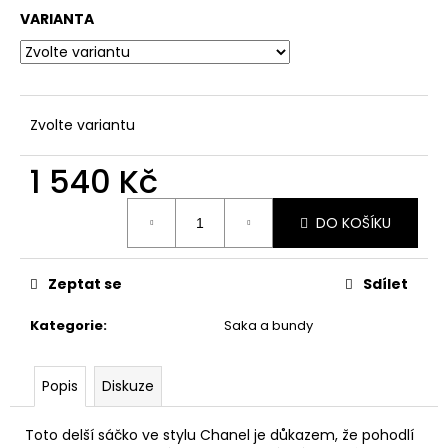
a
VARIANTA
j
í
t
?
Zvolte variantu
1 540 Kč
Měrná
DO KOŠÍKU
cena:
HLEDAT
Zeptat se
Sdílet
D
Kategorie
:
Saka a bundy
o
p
o
Popis
Diskuze
r
u
Toto delší sáčko ve stylu Chanel je důkazem, že pohodlí