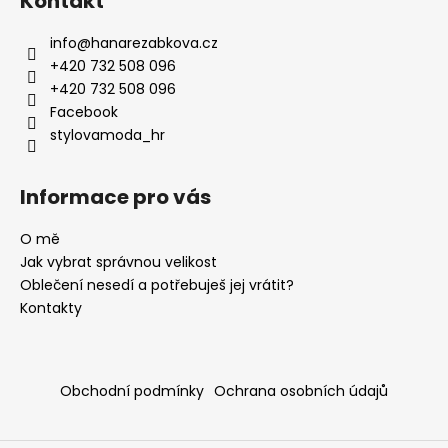
Kontakt
p
a
info
@
hanarezabkova.cz
t
+420 732 508 096
í
+420 732 508 096
Facebook
stylovamoda_hr
Informace pro vás
O mě
Jak vybrat správnou velikost
Oblečení nesedí a potřebuješ jej vrátit?
Kontakty
Obchodní podmínky
Ochrana osobních údajů