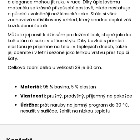
č
a elegance mohou jít ruku v ruce. Díky úpletovému
u
materiálu se krásně přizpůsobí postavě, nikde nestahuje
j
a působí uvolněněji než klasické sako. Stále si však
zachovává sofistikovaný vzhled, který snadno doplní váš
e
každodenní šatník.
m
e
Můžete jej nosit k džínsům pro ležérní look, stejně jako ke
kalhotám či sukni v office stylu. Díky bavlně s příměsí
elastanu je příjemné na tělo i v teplejších dnech, takže
VISKÓZOVÝ
jej oceníte i v letní sezóně jako lehkou vrstvu přes top či
TOPÍK
TMAVĚ
šaty.
FIALOVÁ
Celková zadní délka u velikosti 38 je 60 cm.
1
320
Kč
Materiál:
95 % bavlna, 5 % elastan
Vlastnosti:
pružný, prodyšný, příjemný na pokožce
Údržba:
prát naruby na jemný program do 30 °C,
nesušit v sušičce, žehlit na nízkou teplotu
Z
á