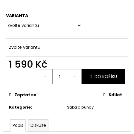
a
j
VARIANTA
í
t
?
Zvolte variantu
1 590 Kč
HLEDAT
Měrná
DO KOŠÍKU
cena:
D
Zeptat se
Sdílet
o
Kategorie
:
Saka a bundy
p
o
r
Popis
Diskuze
u