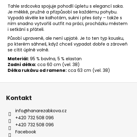
č
Tahle srdcovka spojuje pohodlí úpletu s elegancí saka.
u
Je měkké, pružné a přizpůsobí se každému pohybu.
j
Vypadá skvěle ke kalhotám, sukni i přes šaty – takže s
e
ním snadno vytvoříš outfit na práci, procházku městem
m
i setkání s přáteli.
e
Působí upraveně, ale není upjaté. Je to ten typ kousku,
po kterém sáhneš, když chceš vypadat dobře a zároveň
DŽÍNOVÉ
se cítit úplně volně.
SAKO
BÉŽOVÁ
Materiál:
95 % bavlna, 5 % elastan
Zadní délka:
cca 60 cm (vel. 38)
2
350
Délka rukávu od ramene:
cca 63 cm (vel. 38)
Kč
Z
á
Kontakt
p
a
info
@
hanarezabkova.cz
t
+420 732 508 096
í
+420 732 508 096
Facebook