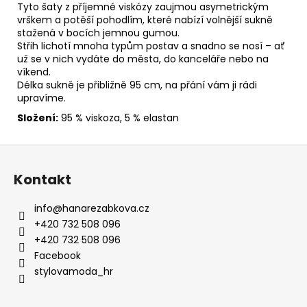
č
Tyto
šaty
z
příjemné viskóz
y
zaujmou
asymetrickým
u
vrškem
a
potěší
pohodlím,
které
nabízí
volnější
sukně
j
stažená
v
bocích
jemnou
gumou.
e
Střih
lichotí
mnoha
typům
postav
a
snadno
se
nosí –
ať
už
se
v
nich
vydáte
do
města,
do
kanceláře
nebo
na
m
víkend.
e
Délka
sukně
je
přibližně 95
cm,
na
přání
vám
ji
rádi
upravíme.
ZAVAZOVACÍ
BALÓNOVÉ
Složení:
95 % viskoza
, 5 %
elastan
RUKÁVY
FIALKOVÉ
Z
2
á
350
Kontakt
Kč
p
a
info
@
hanarezabkova.cz
t
+420 732 508 096
í
+420 732 508 096
Facebook
stylovamoda_hr