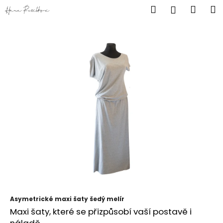
K
Přejít
Hledat
Náku
M
Přihlášen
na
o
obsah
Zpět
Zpět
košík
š
í
C
k
o
p
o
t
ř
e
b
u
j
e
t
Asymetrické maxi šaty šedý melír
e
Maxi
šaty,
které
se
přizpůsobí
vaší
postavě
i
n