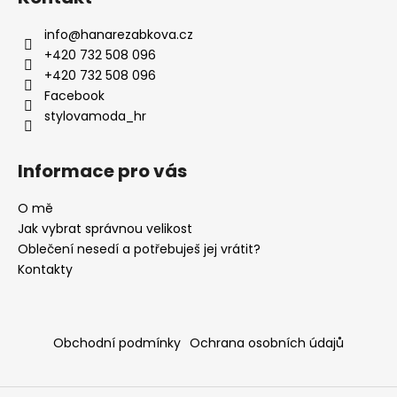
p
a
info
@
hanarezabkova.cz
t
+420 732 508 096
í
+420 732 508 096
Facebook
stylovamoda_hr
Informace pro vás
O mě
Jak vybrat správnou velikost
Oblečení nesedí a potřebuješ jej vrátit?
Kontakty
Obchodní podmínky
Ochrana osobních údajů