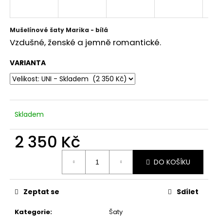
a
j
Mušelínové šaty Marika - bílá
í
Vzdušné, ženské a jemně romantické.
t
?
VARIANTA
HLEDAT
Skladem
2 350 Kč
D
Měrná
DO KOŠÍKU
cena:
o
p
o
Zeptat se
Sdílet
r
u
Kategorie
:
Šaty