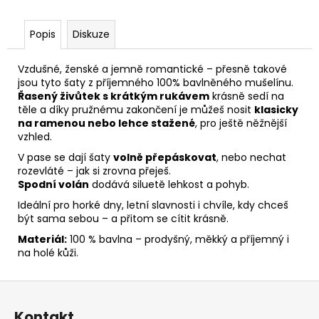
č
u
j
Popis
Diskuze
e
m
Vzdušné, ženské a jemně romantické – přesně takové
e
jsou tyto šaty z příjemného 100% bavlněného mušelínu.
Řasený živůtek s krátkým rukávem
krásně sedí na
ASYMETRICKÝ
těle a díky pružnému zakončení je můžeš nosit
klasicky
TOPÍK
na ramenou nebo lehce stažené
, pro ještě něžnější
LEA
vzhled.
MÁSLOVÁ
MADEIRA
V pase se dají šaty
volně přepáskovat
, nebo nechat
rozevláté – jak si zrovna přeješ.
1
Spodní volán
dodává siluetě lehkost a pohyb.
620
Kč
Ideální pro horké dny, letní slavnosti i chvíle, kdy chceš
být sama sebou – a přitom se cítit krásně.
Materiál:
100 % bavlna – prodyšný, měkký a příjemný i
na holé kůži.
Z
á
Kontakt